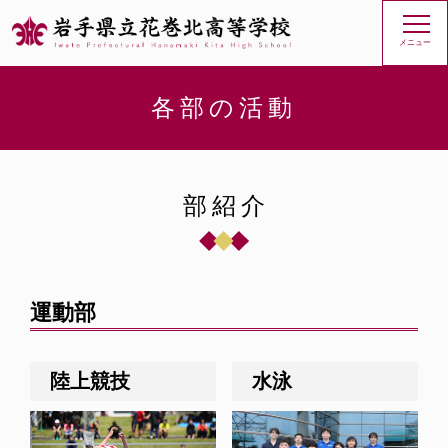
メニュー
各部の活動
部紹介
運動部
陸上競技
水泳