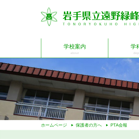
学校案内
学
about
dep
ホームページ
保護者の方へ
PTA会報