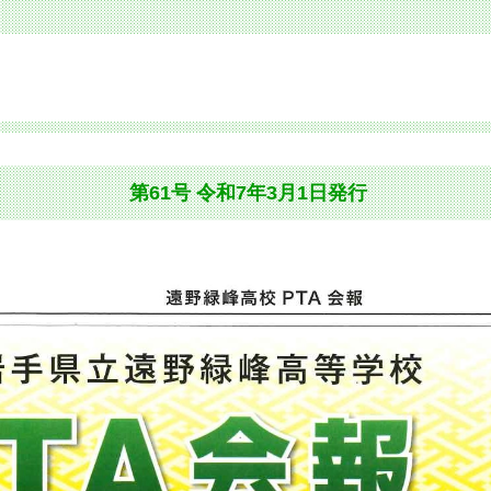
第61号 令和7年3月1日発行