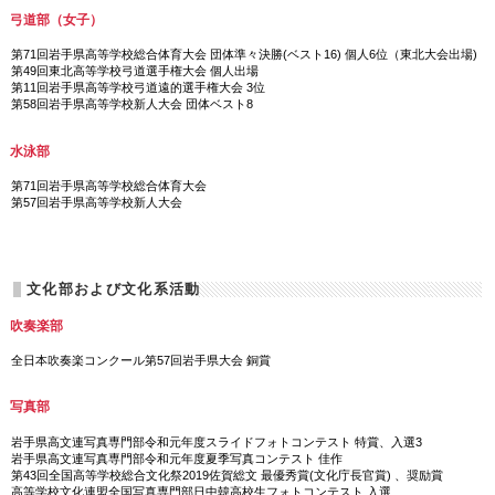
弓道部（女子）
第71回岩手県高等学校総合体育大会 団体準々決勝(ベスト16) 個人6位（東北大会出場)
第49回東北高等学校弓道選手権大会 個人出場
第11回岩手県高等学校弓道遠的選手権大会 3位
第58回岩手県高等学校新人大会 団体ベスト8
水泳部
第71回岩手県高等学校総合体育大会
第57回岩手県高等学校新人大会
文化部および文化系活動
吹奏楽部
全日本吹奏楽コンクール第57回岩手県大会 銅賞
写真部
岩手県高文連写真専門部令和元年度スライドフォトコンテスト 特賞、入選3
岩手県高文連写真専門部令和元年度夏季写真コンテスト 佳作
第43回全国高等学校総合文化祭2019佐賀総文 最優秀賞(文化庁長官賞) 、奨励賞
高等学校文化連盟全国写真専門部日中韓高校生フォトコンテスト 入選