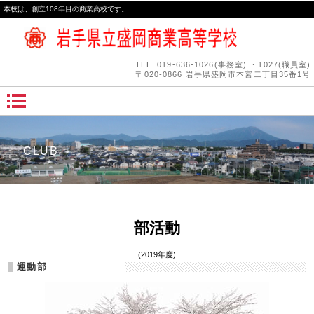
本校は、創立108年目の商業高校です。
TEL.
019-636-1026(事務室) ・1027(職員室)
〒020-0866 岩手県盛岡市本宮二丁目35番1号
CLUB
部活動
(2019年度)
運動部