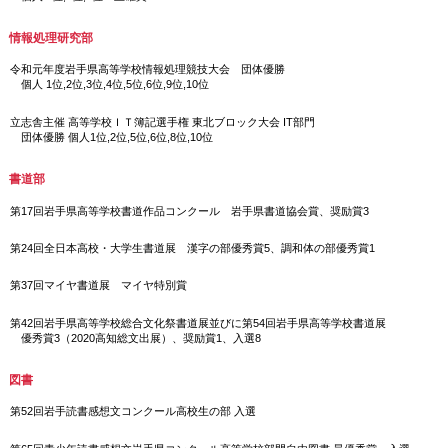
情報処理研究部
令和元年度岩手県高等学校情報処理競技大会 団体優勝
個人 1位,2位,3位,4位,5位,6位,9位,10位
立志舎主催 高等学校ＩＴ簿記選手権 東北ブロック大会 IT部門
団体優勝 個人1位,2位,5位,6位,8位,10位
書道部
第17回岩手県高等学校書道作品コンクール 岩手県書道協会賞、奨励賞3
第24回全日本高校・大学生書道展 漢字の部優秀賞5、調和体の部優秀賞1
第37回マイヤ書道展 マイヤ特別賞
第42回岩手県高等学校総合文化祭書道展並びに第54回岩手県高等学校書道展
優秀賞3（2020高知総文出展）、奨励賞1、入選8
図書
第52回岩手読書感想文コンクール高校生の部 入選