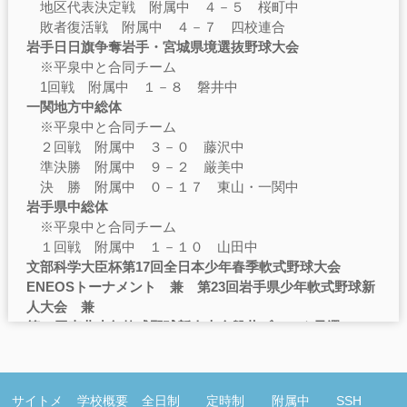
地区代表決定戦 附属中 ４－５ 桜町中
敗者復活戦 附属中 ４－７ 四校連合
岩手日日旗争奪岩手・宮城県境選抜野球大会
※平泉中と合同チーム
1回戦 附属中 １－８ 磐井中
一関地方中総体
※平泉中と合同チーム
２回戦 附属中 ３－０ 藤沢中
準決勝 附属中 ９－２ 厳美中
決 勝 附属中 ０－１７ 東山・一関中
岩手県中総体
※平泉中と合同チーム
１回戦 附属中 １－１０ 山田中
文部科学大臣杯第17回全日本少年春季軟式野球大会
ENEOSトーナメント 兼 第23回岩手県少年軟式野球新
人大会 兼
第23回東北少年軟式野球新人大会磐井ブロック予選
１回戦 附属・平泉中 １ － ４ 厳美・桜町中
敗者復活戦 附属・平泉中 ０ － １１ 東山・藤沢
中
サイトメ
学校概要
全日制
定時制
附属中
SSH