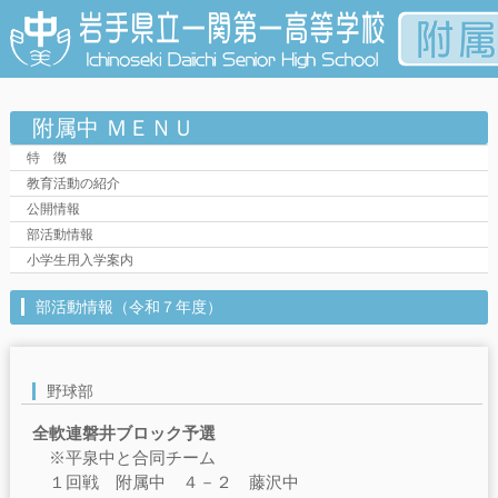
附属中 ＭＥＮＵ
特 徴
教育活動の紹介
公開情報
部活動情報
小学生用入学案内
部活動情報（令和７年度）
野球部
全軟連磐井ブロック予選
※平泉中と合同チーム
１回戦 附属中 ４－２ 藤沢中