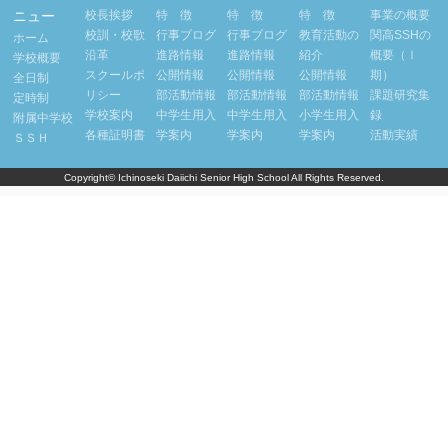
令和7年度第３8回フリーデン杯中学校野球大会
ニュー
校長挨拶
特 徴
特 徴
特 徴
事業の概要
１回戦 附属・平泉中 ０ － ８ 磐井中
校訓・校歌
行事ブログ
行事ブログ
教育活動の
関高SSHの
ホーム
令和7年度一関地方新人大会
沿革
進路情報
進路情報
紹介
概要（Ⅰ
学校概要
１回戦 附属・平泉中 ３ － ７ 大東・川崎・千厩
スクールポ
公開情報
公開情報
公開情報
期）
全日制
中
リシー
部活動情報
部活動情報
部活動情報
課題研究集
定時制
令和7年度第３５回岩手県南宮城県北中学校野球大会
学校案内
中学生用入
中学生用入
小学生用入
録
附属中学校
１回戦 附属・平泉中 ４ － １４ 花泉中
各種証明書
学案内
学案内
学案内
活動実績
ＳＳＨ
Copyright©
Ichinoseki Daiichi Senior High School
All Rights Reserved.
ソフトボール部
一関地方中総体
＊桜町・東山中と合同チーム
附属中 ４－１５ 花泉中
附属中 ８－１３ 藤沢・大東・千厩・川崎・一関中
第3位
岩手県中総体
＊桜町・東山中と合同チーム
1回戦 附属中 ７－８ 矢沢中
一関地方新人大会
２位
附属・花泉・桜町・一関中 １ ― １１ 藤沢・千厩・東