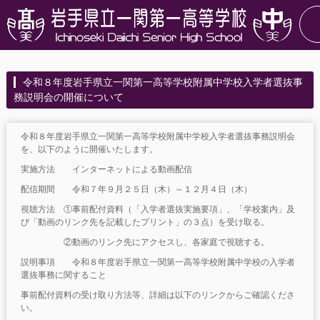
令和８年度岩手県立一関第一高等学校附属中学校入学者選抜事
務説明会の開催について
令和８年度岩手県立一関第一高等学校附属中学校入学者選抜事務説明会
を、以下のように開催いたします。
実施方法 インターネットによる動画配信
配信期間 令和７年９月２５日（木）～１２月４日（木）
視聴方法 ①事前配付資料（「入学者選抜実施要項」、「学校案内」及
び「動画のリンク先を記載したプリント」の３点）を受け取る。
②動画のリンク先にアクセスし、各家庭で視聴する。
説明事項 令和８年度岩手県立一関第一高等学校附属中学校の入学者
選抜事務に関すること
事前配付資料の受け取り方法等、詳細は以下のリンクからご確認くださ
い。