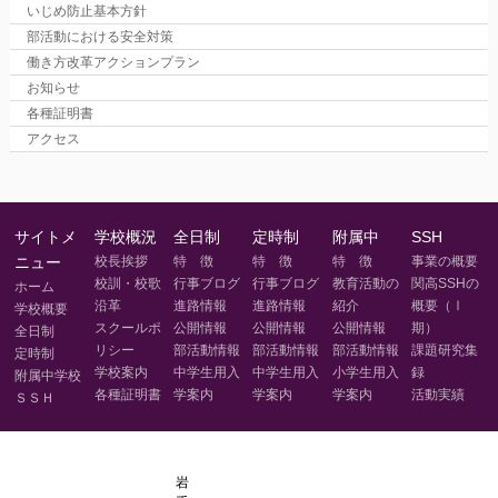
いじめ防止基本方針
部活動における安全対策
働き方改革アクションプラン
お知らせ
各種証明書
アクセス
サイトメ
学校概況
全日制
定時制
附属中
SSH
ニュー
校長挨拶
特 徴
特 徴
特 徴
事業の概要
校訓・校歌
行事ブログ
行事ブログ
教育活動の
関高SSHの
ホーム
沿革
進路情報
進路情報
紹介
概要（Ⅰ
学校概要
スクールポ
公開情報
公開情報
公開情報
期）
全日制
リシー
部活動情報
部活動情報
部活動情報
課題研究集
定時制
学校案内
中学生用入
中学生用入
小学生用入
録
附属中学校
各種証明書
学案内
学案内
学案内
活動実績
ＳＳＨ
岩