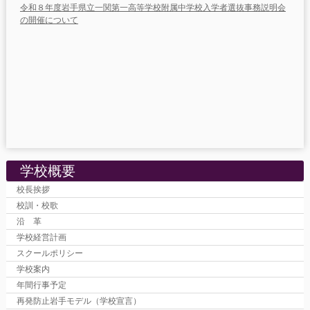
令和８年度岩手県立一関第一高等学校附属中学校入学者選抜事務説明会
の開催について
学校概要
校長挨拶
校訓・校歌
沿 革
学校経営計画
スクールポリシー
学校案内
年間行事予定
再発防止岩手モデル（学校宣言）