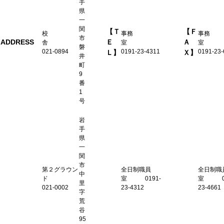
手
県
一
関
【Ｔ
【Ｆ
校
事務
事務
市
ADDRESS
Ｅ
Ａ
舎
室
磐
021-0894
0191-23-4311
0191-23-
Ｌ】
Ｘ】
井
町
9
番
1
号
岩
手
県
一
関
市
第２グラウン
全日制職員
全日制職
中
ド
室 0191-
室 01
里
021-0002
23-4312
23-4661
字
荒
谷
95