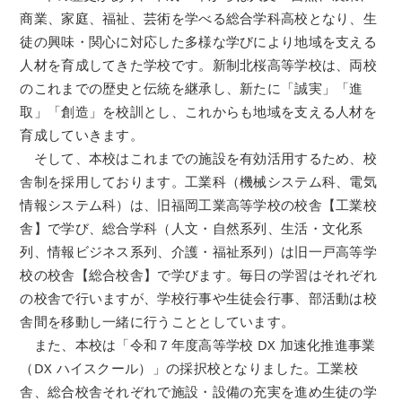
商業、家庭、福祉、芸術を学べる総合学科高校となり、生
徒の興味・関心に対応した多様な学びにより地域を支える
人材を育成してきた学校です。新制北桜高等学校は、両校
のこれまでの歴史と伝統を継承し、新たに「誠実」「進
取」「創造」を校訓とし、これからも地域を支える人材を
育成していきます。
そして、本校はこれまでの施設を有効活用するため、校
舎制を採用しております。工業科（機械システム科、電気
情報システム科）は、旧福岡工業高等学校の校舎【工業校
舎】で学び、総合学科（人文・自然系列、生活・文化系
列、情報ビジネス系列、介護・福祉系列）は旧一戸高等学
校の校舎【総合校舎】で学びます。毎日の学習はそれぞれ
の校舎で行いますが、学校行事や生徒会行事、部活動は校
舎間を移動し一緒に行うこととしています。
また、本校は「令和７年度高等学校 DX 加速化推進事業
（DX ハイスクール）」の採択校となりました。工業校
舎、総合校舎それぞれで施設・設備の充実を進め生徒の学