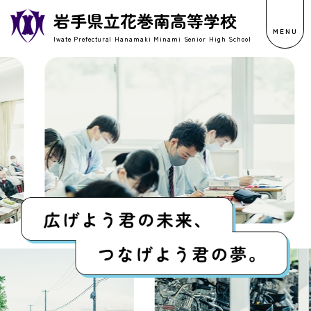
岩手県立花巻南高等学校
MENU
Iwate Prefectural Hanamaki Minami Senior High School