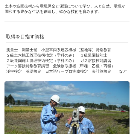
土木や造園技術から環境保全と保護について学び、人と自然、環境が
調和する豊かな生活を創造し、確かな技術を育みます。
取得を目指す資格
測量士 測量士補 小型車両系建設機械（整地等）特別教育
２級土木施工管理技術検定（学科のみ）
３級造園技能士
２級造園施工管理技術検定（学科のみ） ガス溶接技能講習
アーク溶接特別教育講習
危険物取扱者（甲種・乙種・丙種）
漢字検定 英語検定 日本語ワープロ実務検定 表計算検定 など