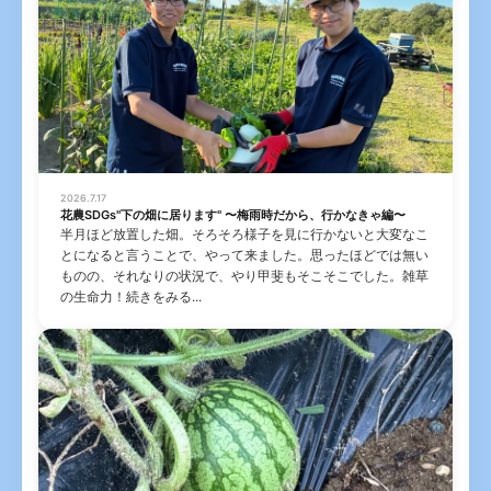
2026.7.17
花農SDGs"下の畑に居ります" 〜梅雨時だから、行かなきゃ編〜
半月ほど放置した畑。そろそろ様子を見に行かないと大変なこ
とになると言うことで、やって来ました。思ったほどでは無い
ものの、それなりの状況で、やり甲斐もそこそこでした。雑草
の生命力！続きをみる...