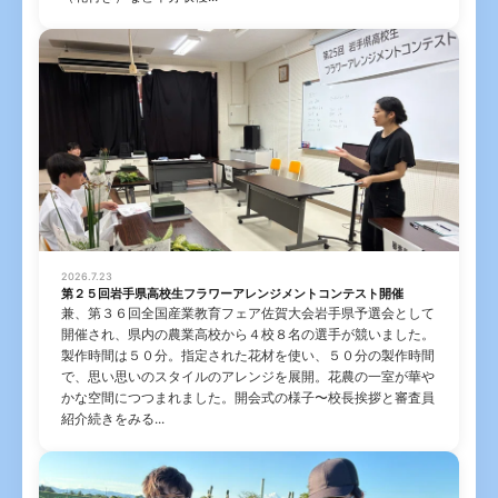
2026.7.23
第２５回岩手県高校生フラワーアレンジメントコンテスト開催
兼、第３６回全国産業教育フェア佐賀大会岩手県予選会として
開催され、県内の農業高校から４校８名の選手が競いました。
製作時間は５０分。指定された花材を使い、５０分の製作時間
で、思い思いのスタイルのアレンジを展開。花農の一室が華や
かな空間につつまれました。開会式の様子〜校長挨拶と審査員
紹介続きをみる...