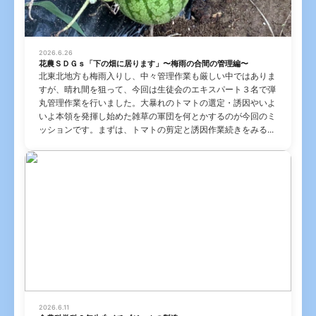
2026.6.26
花農ＳＤＧｓ「下の畑に居ります」〜梅雨の合間の管理編〜
北東北地方も梅雨入りし、中々管理作業も厳しい中ではありま
すが、晴れ間を狙って、今回は生徒会のエキスパート３名で弾
丸管理作業を行いました。大暴れのトマトの選定・誘因やいよ
いよ本領を発揮し始めた雑草の軍団を何とかするのが今回のミ
ッションです。まずは、トマトの剪定と誘因作業続きをみる...
2026.6.11