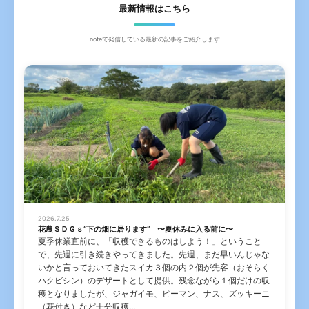
最新情報はこちら
noteで発信している最新の記事をご紹介します
2026.7.25
花農ＳＤＧｓ“下の畑に居ります” 〜夏休みに入る前に〜
夏季休業直前に、「収穫できるものはしよう！」ということ
で、先週に引き続きやってきました。先週、まだ早いんじゃな
いかと言っておいてきたスイカ３個の内２個が先客（おそらく
ハクビシン）のデザートとして提供。残念ながら１個だけの収
穫となりましたが、ジャガイモ、ピーマン、ナス、ズッキーニ
（花付き）など十分収穫...