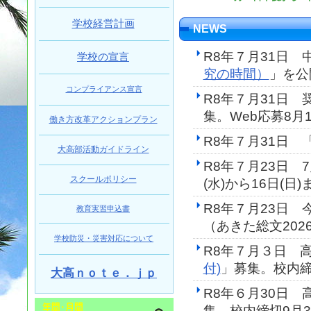
学校経営計画
NEWS
R8年７月31日
学校の宣言
究の時間）
」を公
コンプライアンス宣言
R8年７月31日 
集。Web応募8月
働き方改革アクションプラン
R8年７月31日 
大高部活動ガイドライン
R8年７月23日 7
スクールポリシー
(水)から16日(
R8年７月23日
教育実習申込書
（あきた総文202
学校防災・災害対応について
R8年７月３日 
付)
」募集。校内締
大高ｎｏｔｅ．ｊｐ
R8年６月30日 
集。校内締切9月3