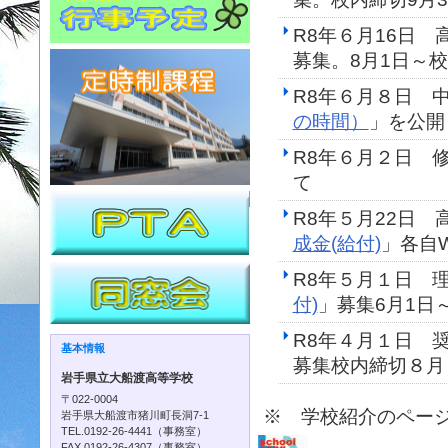
R8年６月16日
募集。8月1日～校
R8年６月８日 
の時間）
」を公開
R8年６月２日 
て
R8年５月22日 
成金(給付)
」各自
R8年５月１日 
付)
」募集6月1日
R8年４月１日 
基本情報
募集校内締切８月
岩手県立大船渡高等学校
〒022-0004
※ 学校紹介のペー
岩手県大船渡市猪川町長洞7-1
TEL.0192-26-4441（事務室）
FAX.0192-26-4307（事務室）