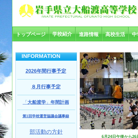
学校紹介
トップページ
進路情報
高校生活
中
INFORMATION
2026年間行事予定
８月行事予定
「
大船渡学
」
年間計画
第1回学校運営協議会議事録
部活動の方針
6月24日午後から