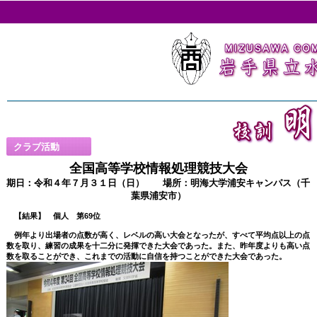
岩手県立水
クラブ活動
全国高等学校情報処理競技大会
期日：令和４年７月３１日（日） 場所：明海大学浦安キャンパス（千
葉県浦安市）
【結果】 個人 第69位
例年より出場者の点数が高く、レベルの高い大会となったが、すべて平均点以上の点
数を取り、練習の成果を十二分に発揮できた大会であった。また、昨年度よりも高い点
数を取ることができ、これまでの活動に自信を持つことができた大会であった。