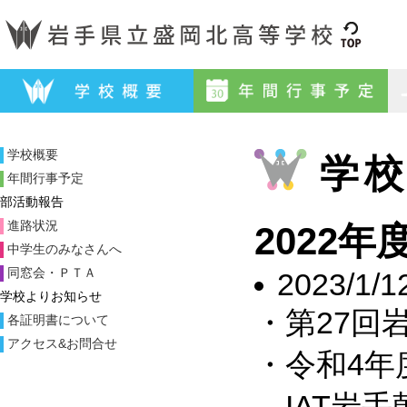
学校概要
学
年間行事予定
部活動報告
進路状況
2022年
中学生のみなさんへ
同窓会・ＰＴＡ
2023/1/1
学校よりお知らせ
・第27回
各証明書について
アクセス&お問合せ
・令和4年
IAT岩手