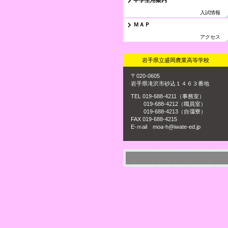
中学生用案内
入試情報
ＭＡＰ
アクセス
岩手県立盛岡農業高等学校
〒020-0605
岩手県滝沢市砂込１４６３番地
TEL 019-688-4211（事務室）
019-688-4212（職員室）
019-688-4213（自彊寮）
FAX 019-688-4215
E-ｍail moa-h@iwate-ed.jp