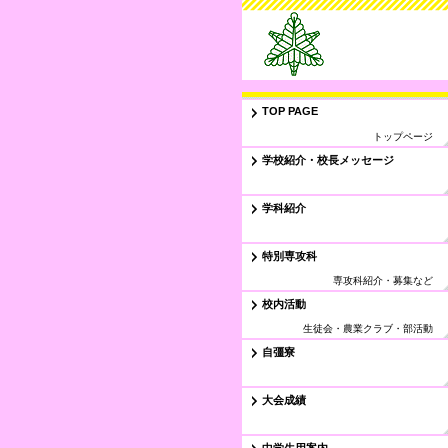
TOP PAGE
トップページ
学校紹介・校長メッセージ
学科紹介
特別専攻科
専攻科紹介・募集など
校内活動
生徒会・農業クラブ・部活動
自彊寮
大会成績