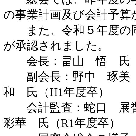
の事業計画及び会計予算
また、令和５年度の同
が承認されました。
会長：畠山 悟 氏（S
副会長：野中 琢美 氏
和 氏（H1年度卒）
会計監査：蛇口 展誉
彩華 氏（R1年度卒）