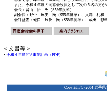
また、令和４年度の同窓会役員として次の５名の方が
会長：畠山 悟 氏（S58年度卒）
副会長：野中 琢美 氏（S55年度卒）、入澤 利和 
会計監査：蛇口 展誉 氏（S58年度卒）、成田 彩華
＜文書等＞
・
令和４年度PTA事業計画（PDF)
Copyright(C) 2004-岩手