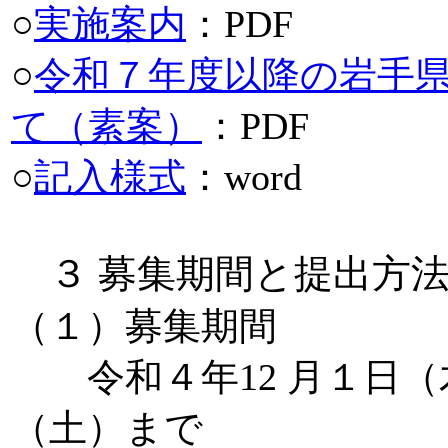
○
実施案内
：PDF
○
令和７年度以降の岩手
て（素案）
：PDF
○
記入様式
：word
３ 募集期間と提出方
（１）募集期間
令和４年12 月１日（木）
（土）まで