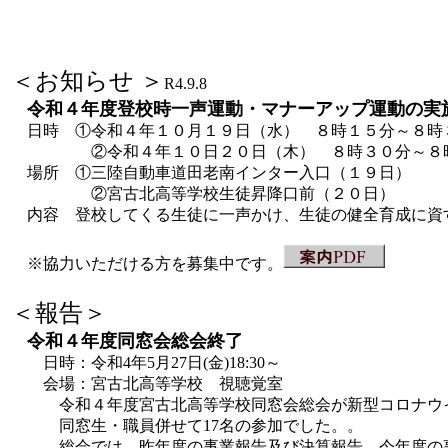
＜お知らせ ＞
R4.9.8
令和４年度登校時一声運動・マナーアップ運動の実
日時 ①令和４年１０月１９日（水） ８時１５分～８時
②令和４年１０日２０日（木） ８時３０分～８
場所 ①三陸自動車道田老南インター入口（１９日）
②宮古北高等学校生徒昇降口前（２０日）
内容 登校してくる生徒に一声かけ、生徒の健全育成に資
※協力いただける方を募集中です。
＜報告＞
令和４年度同窓会総会終了
日時：令和4年5月27日(金)18:30～
会場：宮古北高等学校 視聴覚室
令和４年度宮古北高等学校同窓会総会が新型コロナウイ
同窓生・職員併せて17名の参加でした。。
総会では、昨年度の事業報告及び決算報告、今年度の事