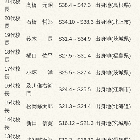
21代校
高橋 元昭
S38.4～S47.3
出身地(島根県)
長
20代校
石橋 哲郎
S34.10～S38.3
出身地(北上市)
長
19代校
鈴木 長
S31.4～S34.9
出身地(茨城県)
長
18代校
樋口 佐平
S27.5～S31.4
出身地(福島県)
長
17代校
小坏 洋
S25.5～S27.4
出身地(茨城県)
長
16代校
及川儀右衛
S24.4～S25.5
出身地(江刺市)
長
門
15代校
松岡修太郎
S21.3～S24.4
出身地(北海道)
長
14代校
新田 信寛
S16.12～S21.3
出身地(宮城県)
長
13代校