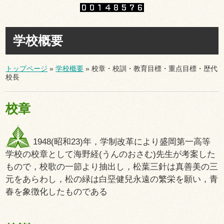
学校概要
トップページ
»
学校概要
»
校章・校訓・教育目標・重点目標・歴代
校長
校章
1948(昭和23)年，学制改革により盛岡第一高等
学校の校章として海野経(うんのおさむ)先生が考案した
もので，校歌の一節より抽出し，松葉三針は真善美の三
元をあらわし，松の緑は白堊健兒永遠の繁栄を願い，青
春を象徴化したものである