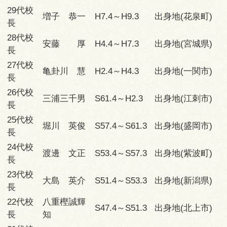
29代校
増子 恭一
H7.4～H9.3
出身地(花泉町)
長
28代校
安藤 厚
H4.4～H7.3
出身地(宮城県)
長
27代校
亀卦川 慧
H2.4～H4.3
出身地(一関市)
長
26代校
三浦三千男
S61.4～H2.3
出身地(江刺市)
長
25代校
堀川 英俊
S57.4～S61.3
出身地(盛岡市)
長
24代校
渡邊 文正
S53.4～S57.3
出身地(紫波町)
長
23代校
大島 英介
S51.4～S53.3
出身地(新潟県)
長
22代校
八重樫誠輝
S47.4～S51.3
出身地(北上市)
長
知