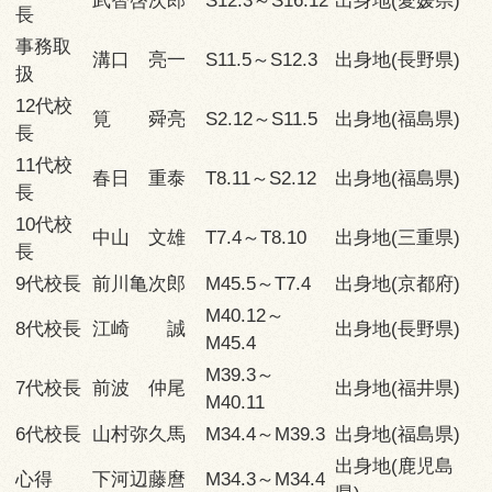
武智啓次郎
S12.3～S16.12
出身地(愛媛県)
長
事務取
溝口 亮一
S11.5～S12.3
出身地(長野県)
扱
12代校
筧 舜亮
S2.12～S11.5
出身地(福島県)
長
11代校
春日 重泰
T8.11～S2.12
出身地(福島県)
長
10代校
中山 文雄
T7.4～T8.10
出身地(三重県)
長
9代校長
前川亀次郎
M45.5～T7.4
出身地(京都府)
M40.12～
8代校長
江崎 誠
出身地(長野県)
M45.4
M39.3～
7代校長
前波 仲尾
出身地(福井県)
M40.11
6代校長
山村弥久馬
M34.4～M39.3
出身地(福島県)
出身地(鹿児島
心得
下河辺藤麿
M34.3～M34.4