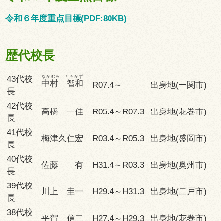
令和６年度重点目標(PDF:80KB)
歴代校長
なかむら ともかず
43代校
中村 智和
R07.4～
出身地(一関市)
長
42代校
高橋 一佳
R05.4～R07.3
出身地(花巻市)
長
41代校
梅津久仁宏
R03.4～R05.3
出身地(盛岡市)
長
40代校
佐藤 有
H31.4～R03.3
出身地(奥州市)
長
39代校
川上 圭一
H29.4～H31.3
出身地(二戸市)
長
38代校
平賀 信二
H27.4～H29.3
出身地(花巻市)