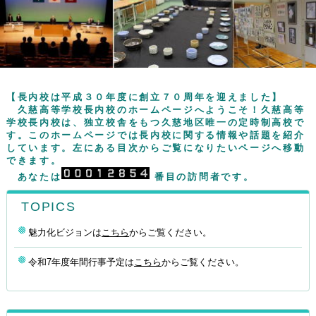
【長内校は平成３０年度に創立７０周年を迎えました】
久慈高等学校長内校のホームページへようこそ！久慈高等
学校長内校は、独立校舎をもつ久慈地区唯一の定時制高校で
す。このホームページでは長内校に関する情報や話題を紹介
しています。左にある目次からご覧になりたいページへ移動
できます。
あなたは
番目の訪問者です。
TOPICS
魅力化ビジョンは
こちら
からご覧ください。
令和7年度年間行事予定は
こちら
からご覧ください。