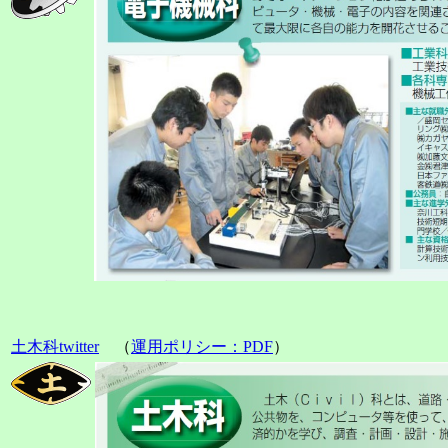
土木科twitter
（
運用ポリシー：
PDF
）